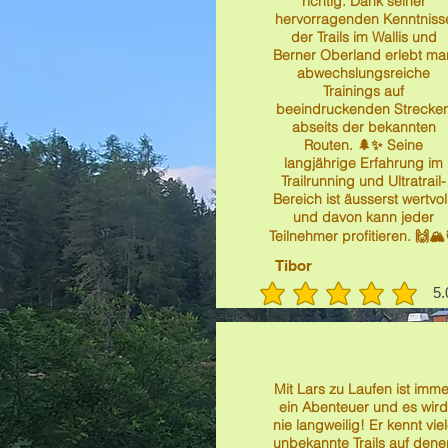
richtig. Dank seiner
hervorragenden Kenntniss
der Trails im Wallis und
Berner Oberland erlebt ma
abwechslungsreiche
Trainings auf
beeindruckenden Strecke
abseits der bekannten
Routen. 🌲✨ Seine
langjährige Erfahrung im
Trailrunning und Ultratrail-
Bereich ist äusserst wertvoll
und davon kann jeder
Teilnehmer profitieren. 🙌🏔️
Tibor
5.
durchschnittli
Mit Lars zu Laufen ist imme
ein Abenteuer und es wird
nie langweilig! Er kennt vie
unbekannte Trails auf dene