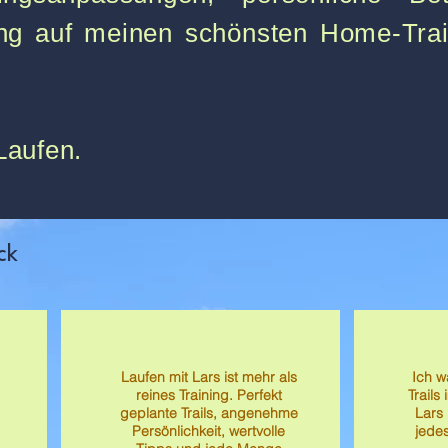
rung auf meinen schönsten Home-Tra
Laufen.
ck
Laufen mit Lars ist mehr als
Ich w
reines Training. Perfekt
Trails
geplante Trails, angenehme
Lars
Persönlichkeit, wertvolle
jede