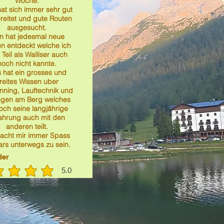
Woche.
hat sich immer sehr gut
reitet und gute Routen
ausgesucht.
 hat jedesmal neue
n entdeckt welche ich
Teil als Walliser auch
noch nicht kannte.
s hat ein grosses und
reites Wissen uber
unning, Lauftechnik und
gen am Berg welches
och seine langjährige
ahrung auch mit den
anderen teilt.
acht mir immer Spass
ars unterwegs zu sein.
der
5.0
durchschnittliches Rating ist 5 von 5