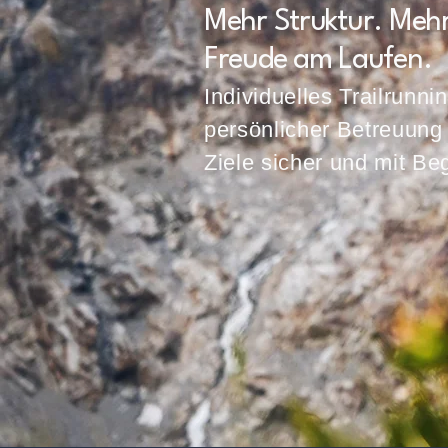
Mehr Struktur. Mehr
Freude am Laufen.
Individuelles Trailrunn
persönlicher Betreuung
Ziele sicher und mit Beg