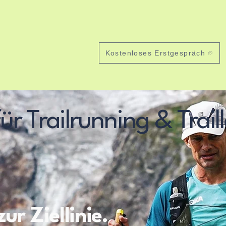
, Scrambling, Fotos...
Laufartikel Lafere
Impressionen
Kostenloses Erstgespräch
ür Trailrunning & Trail
ur Ziellinie.