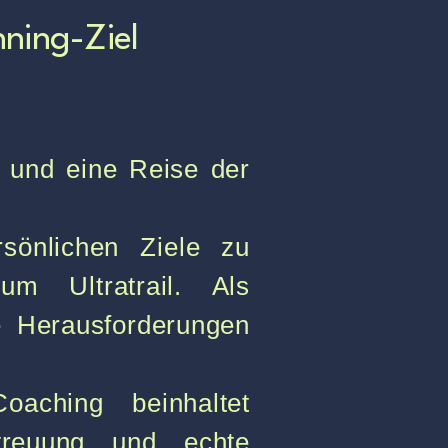
nning-Ziel
g und eine Reise der
rsönlichen Ziele zu
m Ultratrail. Als
e Herausforderungen
oaching beinhaltet
etreuung und echte