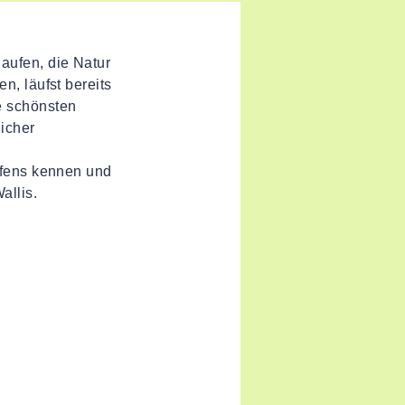
aufen, die Natur
n, läufst bereits
e schönsten
licher
aufens kennen und
allis.