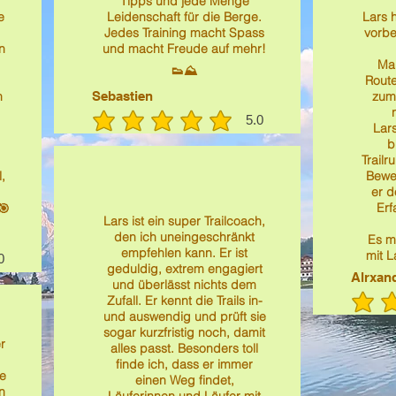
Tipps und jede Menge
e
Leidenschaft für die Berge.
Lars 
Jedes Training macht Spass
vorbe
n
und macht Freude auf mehr!
Man
👟⛰️
Route
n
Sebastien
zum 
5.0
Lar
durchschnittliches Rating ist 5 von 5
b
Trailr
,
Bewe
er d
Erf
🎯
Lars ist ein super Trailcoach,
den ich uneingeschränkt
Es m
empfehlen kann. Er ist
mit L
0
ches Rating ist 5 von 5
geduldig, extrem engagiert
Alrxan
und überlässt nichts dem
Zufall. Er kennt die Trails in-
und auswendig und prüft sie
sogar kurzfristig noch, damit
r
alles passt. Besonders toll
finde ich, dass er immer
le
einen Weg findet,
n
Läuferinnen und Läufer mit