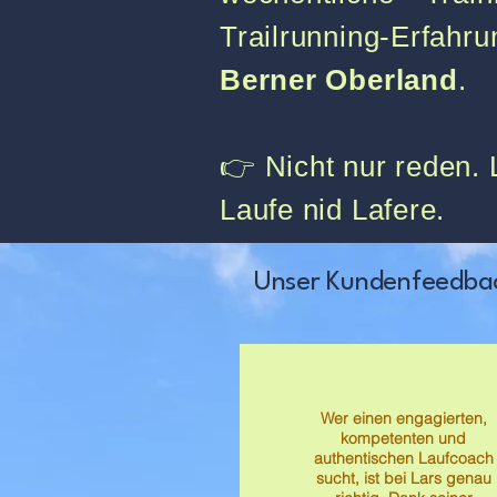
Trailrunning-Erfah
Berner Oberland
.
👉 Nicht nur reden. 
Laufe nid Lafere.
Unser Kundenfeedba
Wer einen engagierten,
kompetenten und
authentischen Laufcoach
sucht, ist bei Lars genau