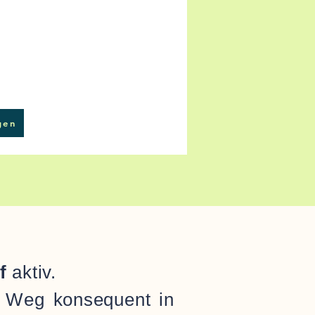
gen
uf
aktiv.
n Weg konsequent in