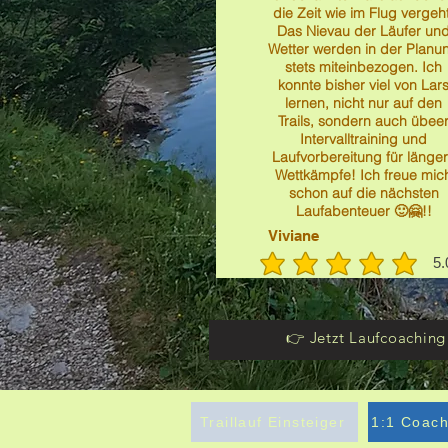
die Zeit wie im Flug vergeht
Das Nievau der Läufer un
Wetter werden in der Planu
stets miteinbezogen. Ich
konnte bisher viel von Lar
lernen, nicht nur auf den
Trails, sondern auch übee
Intervalltraining und
Laufvorbereitung für länge
Wettkämpfe! Ich freue mic
schon auf die nächsten
Laufabenteuer 🙂🤗!!
Viviane
5.
durchschnittli
👉 Jetzt Laufcoaching
Traillauf Einsteiger
1:1 Coach