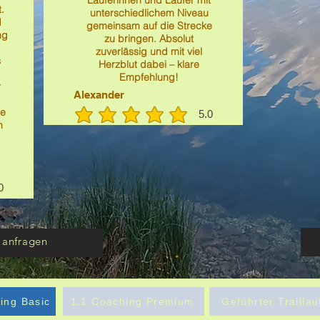
.
unterschiedlichem Niveau
d
gemeinsam auf die Strecke
ng
zu bringen. Absolut
zuverlässig und mit viel
s
Herzblut dabei – klare
Empfehlung!
r
Alexander
re
5.0
durchschnittliches Rating ist 5 von 5
h
0
ches Rating ist 5 von 5
 anfragen
ing Basic
1:1 Coaching Premium
Geführter Traillau