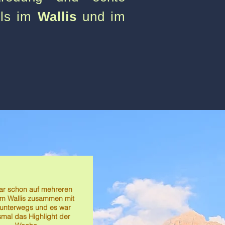
ils im
Wallis
und im
ar schon auf mehreren
 im Wallis zusammen mit
 unterwegs und es war
smal das Highlight der