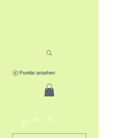
Punkte ansehen
lafere.ch
La
r
s
Fe
rbitz
R
unning
E
xperience