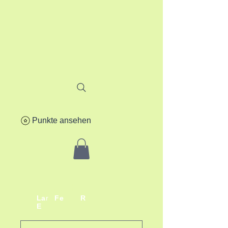
Punkte ansehen
lafere.ch
La
r
s
Fe
rbitz
R
unning
E
xperience