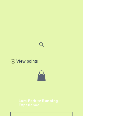
View points
lafere.ch
Lars
Ferbitz
Running
Experience