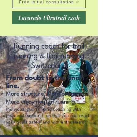
Free initial consultation
Lavaredo Ultratrail 120k
Running coach for trail
running & trail running
Switzerland
From doubt to the finish
line.
More structure. More progress.
More enjoyment of running.
Individual trail running coaching with
personal support – so that you can reach
your goals safely and with enthusiasm.