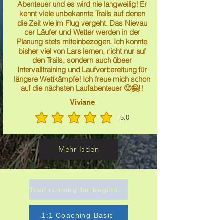
Abenteuer und es wird nie langweilig! Er
kennt viele unbekannte Trails auf denen
die Zeit wie im Flug vergeht. Das Nievau
der Läufer und Wetter werden in der
Planung stets miteinbezogen. Ich konnte
bisher viel von Lars lernen, nicht nur auf
den Trails, sondern auch übeer
Intervalltraining und Laufvorbereitung für
längere Wettkämpfe! Ich freue mich schon
auf die nächsten Laufabenteuer 🙂🤗!!
Viviane
5.0
average rating is 5 out of 5
Mehr laden
Trail running for beginners
1:1 Coaching Basic